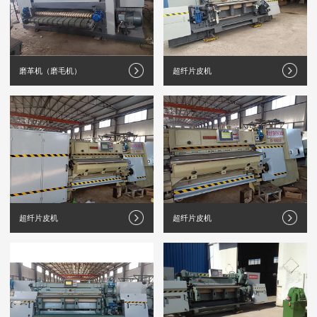
磨革机（磨毛机）
超纤片皮机
超纤片皮机
超纤片皮机