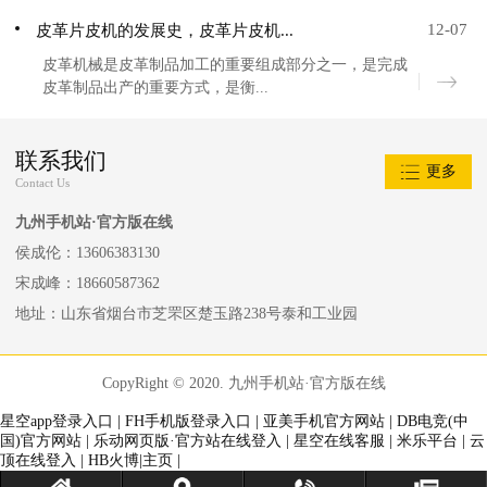
12-07
皮革片皮机的发展史，皮革片皮机...
皮革机械是皮革制品加工的重要组成部分之一，是完成
皮革制品出产的重要方式，是衡...
联系我们
更多
Contact Us
九州手机站·官方版在线
侯成伦：13606383130
宋成峰：18660587362
地址：山东省烟台市芝罘区楚玉路238号泰和工业园
CopyRight © 2020. 九州手机站·官方版在线
星空app登录入口
|
FH手机版登录入口
|
亚美手机官方网站
|
DB电竞(中
国)官方网站
|
乐动网页版·官方站在线登入
|
星空在线客服
|
米乐平台
|
云
顶在线登入
|
HB火博|主页
|